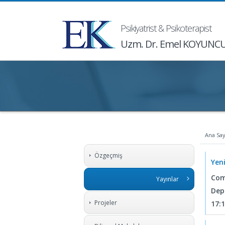
Psikiyatrist & Psikoterapist
Uzm. Dr. Emel KOYUNC
Ana Say
Özgeçmiş
Yen
Com
Yayınlar
Dep
Projeler
17: