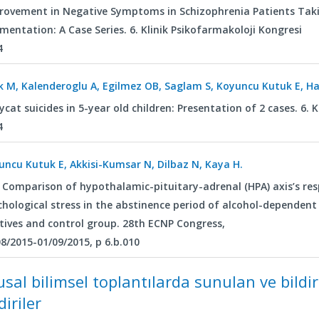
rovement in Negative Symptoms in Schizophrenia Patients Taki
mentation: A Case Series. 6. Klinik Psikofarmakoloji Kongresi
4
ik M, Kalenderoglu A, Egilmez OB, Saglam S, Koyuncu Kutuk E, Ha
cat suicides in 5-year old children: Presentation of 2 cases. 6. 
4
uncu Kutuk E, Akkisi-Kumsar N, Dilbaz N, Kaya H.
 Comparison of hypothalamic-pituitary-adrenal (HPA) axis’s res
chological stress in the abstinence period of alcohol-dependent 
atives and control group. 28th ECNP Congress,
8/2015-01/09/2015, p 6.b.010
usal bilimsel toplantılarda sunulan ve bildir
diriler