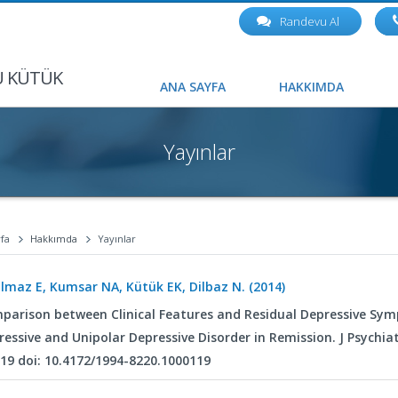
Randevu Al
U KÜTÜK
ANA SAYFA
HAKKIMDA
Yayınlar
fa
Hakkımda
Yayınlar
ilmaz E, Kumsar NA, Kütük EK, Dilbaz N. (2014)
parison between Clinical Features and Residual Depressive Sym
ressive and Unipolar Depressive Disorder in Remission. J Psychia
119 doi: 10.4172/1994-8220.1000119