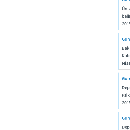
Üniv
beli
2015
Gum
Bak
Kald
Nisa
Gum
Dep
Psi
201
Gum
Dep