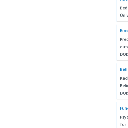
Bed
Üniv
Eme
Pred
out
DOI
Beh
Kadı
Beli
DOI
Fun
Psy
for