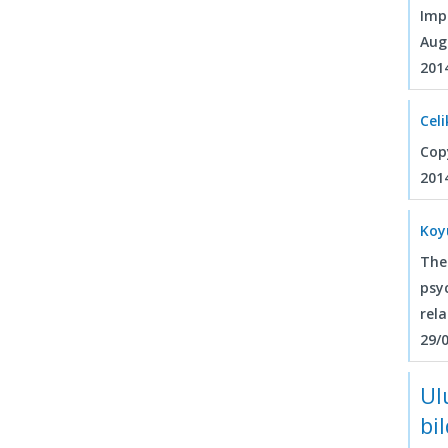
Imp
Aug
201
Cel
Copy
201
Koy
The
psy
rel
29/0
Ul
bil