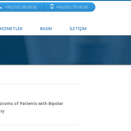
+90 (312) 285 85 82
+90 (552) 755 85 82
HİZMETLER
BASIN
İLETİŞİM
ptoms of Patients with Bipolar
try