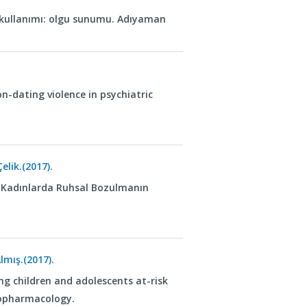
 kullanımı: olgu sunumu. Adıyaman
on-dating violence in psychiatric
lik.(2017).
yan Kadınlarda Ruhsal Bozulmanın
mış.(2017).
ng children and adolescents at-risk
chopharmacology.