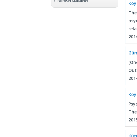
Bilimsel Makaleler
Koy
The
psy
rela
2014
Güm
[On
Out
2014
Koy
Psy
The
201
Kütü