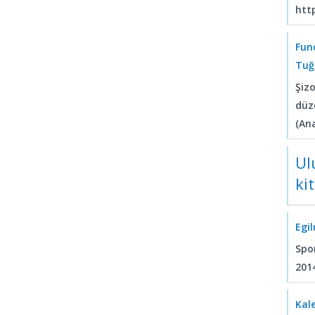
htt
Fun
Tuğ
Şiz
düz
(Ana
Ul
ki
Egi
Spo
201
Kal