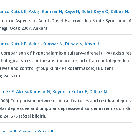
uncu Kütük E, Akkişi Kumsar N, Kaya H, Bolat Kaya Ö, Dilbaz N.
chiatric Aspects of Adult-Onset Hallervorden Spatz Syndrome: A 
neği, Ocak 2007, Ankara
uncu Kutuk E, Akkisi-Kumsar N, Dilbaz N, Kaya H.
 Comparison of hypothalamic-pituitary-adrenal (HPA) axis’s res
chological stress in the abstinence period of alcohol-dependent 
tives and control group Klinik Psikofarmakoloji Bülteni
; 24: S113
ilmez E, Akkisi-Kumsar N, Koyuncu Kutuk E, Dilbaz N.
-006] Comparison between clinical features and residual depres
lar depressive and unipolar depressive disorder in remission Kli
; 24: S75 (sözel bildiri).
ustas F, Koyuncu Kutuk E.