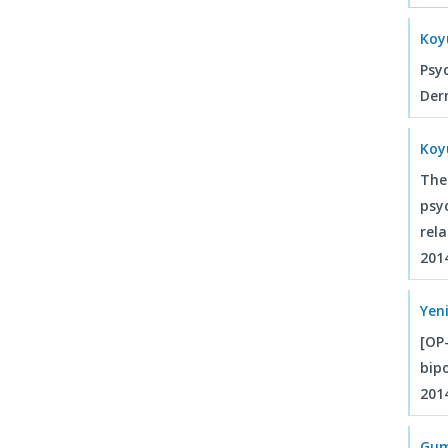
Koy
Psy
Der
Koy
The
psy
rela
2014
Yen
[OP
bipo
2014
Gum