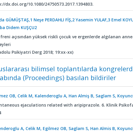
p://dx.doi.org/10.1080/24750573.2017.1394803.
da GÜMÜŞTAŞ,1 Neşe PERDAHLI FİŞ,2 Yasemin YULAF,3 Emel KO
ba Didem KUŞÇU2
ofreni açısından yüksek riskli çocuk ve ergenlerde algılanan ann
eyleri
dolu Psikiyatri Derg 2018; 19:xx-xx)
uslararası bilimsel toplantılarda kongrelerd
tabında (Proceedings) basılan bildiriler
lmez OB, Celik M, Kalenderoglu A, Han Almiş B, Saglam S, Koyuncu
ntaneous ejaculations related with aripiprazole. 6. Klinik Psiko
4
enderoglu A, Celik M, Egilmez OB, Saglam S, Han Almis B, Koyuncu