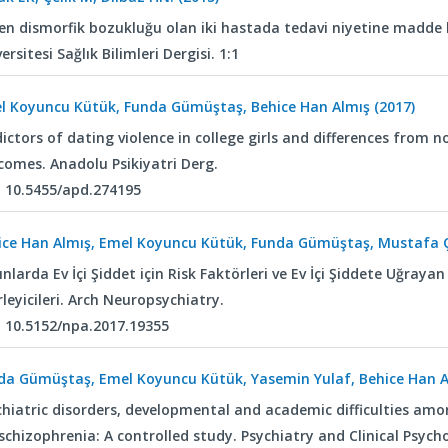
en dismorfik bozukluğu olan iki hastada tedavi niyetine madde
ersitesi Sağlık Bilimleri Dergisi. 1:1
l Koyuncu Kütük, Funda Gümüştaş, Behice Han Almış (2017)
ictors of dating violence in college girls and differences from n
comes. Anadolu Psikiyatri Derg.
: 10.5455/apd.274195
ice Han Almış, Emel Koyuncu Kütük, Funda Gümüştaş, Mustafa Çe
nlarda Ev İçi Şiddet için Risk Faktörleri ve Ev İçi Şiddete Uğra
rleyicileri. Arch Neuropsychiatry.
: 10.5152/npa.2017.19355
da Gümüştaş, Emel Koyuncu Kütük, Yasemin Yulaf, Behice Han Al
chiatric disorders, developmental and academic difficulties amo
 schizophrenia: A controlled study. Psychiatry and Clinical Psy