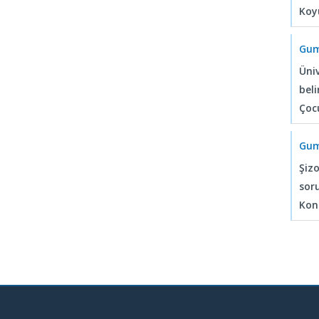
Koy
Gum
Üniv
beli
Çoc
Gum
Şizo
soru
Kong