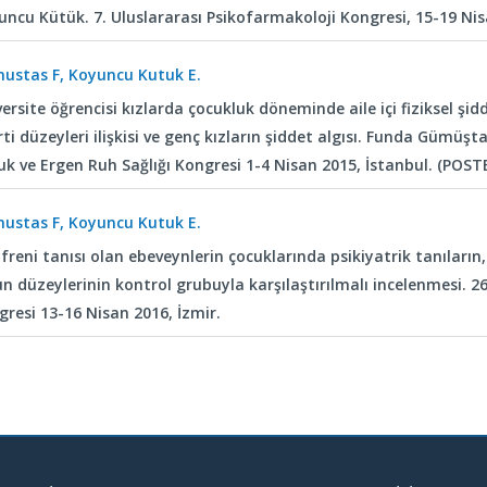
uncu Kütük. 7. Uluslararası Psikofarmakoloji Kongresi, 15-19 Ni
ustas F, Koyuncu Kutuk E.
ersite öğrencisi kızlarda çocukluk döneminde aile içi fiziksel şi
rti düzeyleri ilişkisi ve genç kızların şiddet algısı. Funda Gümüş
uk ve Ergen Ruh Sağlığı Kongresi 1-4 Nisan 2015, İstanbul. (POST
ustas F, Koyuncu Kutuk E.
freni tanısı olan ebeveynlerin çocuklarında psikiyatrik tanıların,
n düzeylerinin kontrol grubuyla karşılaştırılmalı incelenmesi. 26
resi 13-16 Nisan 2016, İzmir.