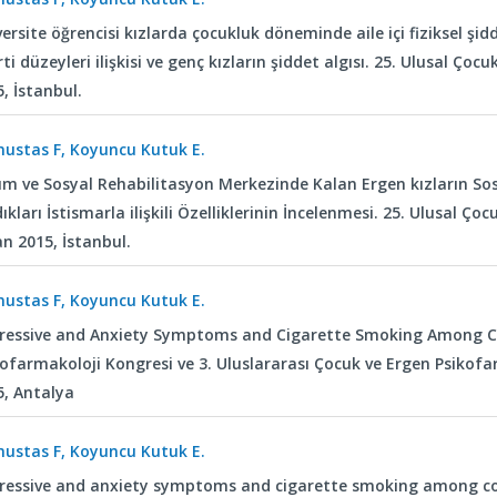
ersite öğrencisi kızlarda çocukluk döneminde aile içi fiziksel şi
rti düzeyleri ilişkisi ve genç kızların şiddet algısı. 25. Ulusal Çoc
, İstanbul.
ustas F, Koyuncu Kutuk E.
ım ve Sosyal Rehabilitasyon Merkezinde Kalan Ergen kızların So
ıkları İstismarla ilişkili Özelliklerinin İncelenmesi. 25. Ulusal Ço
n 2015, İstanbul.
ustas F, Koyuncu Kutuk E.
ressive and Anxiety Symptoms and Cigarette Smoking Among Coll
kofarmakoloji Kongresi ve 3. Uluslararası Çocuk ve Ergen Psiko
5, Antalya
ustas F, Koyuncu Kutuk E.
ressive and anxiety symptoms and cigarette smoking among col