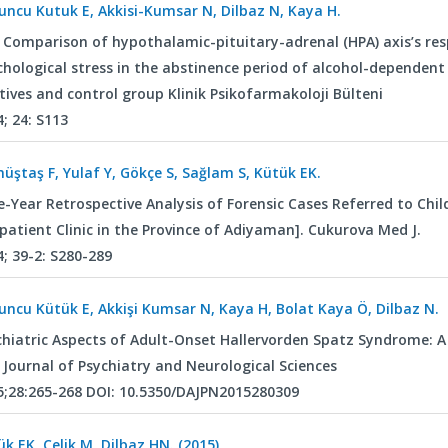
uncu Kutuk E, Akkisi-Kumsar N, Dilbaz N, Kaya H.
 Comparison of hypothalamic-pituitary-adrenal (HPA) axis’s res
chological stress in the abstinence period of alcohol-dependent 
tives and control group Klinik Psikofarmakoloji Bülteni
; 24: S113
üştaş F, Yulaf Y, Gökçe S, Sağlam S, Kütük EK.
e-Year Retrospective Analysis of Forensic Cases Referred to Chi
patient Clinic in the Province of Adiyaman]. Cukurova Med J.
; 39-2: S280-289
uncu Kütük E, Akkişi Kumsar N, Kaya H, Bolat Kaya Ö, Dilbaz N.
chiatric Aspects of Adult-Onset Hallervorden Spatz Syndrome: 
 Journal of Psychiatry and Neurological Sciences
5;28:265-268 DOI: 10.5350/DAJPN2015280309
k EK, Çelik M, Dilbaz HN. (2015)